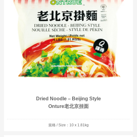
Dried Noodle – Beijing Style
Onture老北京挂面
規格 / Size：10 x 1.81kg