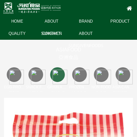
HOME
ABOUT
BRAND
PRODUCT
QUALITY
SUNGIVEN
CONTACT
ABOUT
SUNGIVENFOODS
ASIAFOOD
亞洲食品
EGG PRODUCT
SNACK FOOD
GRAIN AND OIL DRY
FROZEN FOODS
NON FOOD
ASIA CANNED
蛋製品
休閒食品
糧油乾貨
冷凍食品
非食品
亞洲罐頭產品