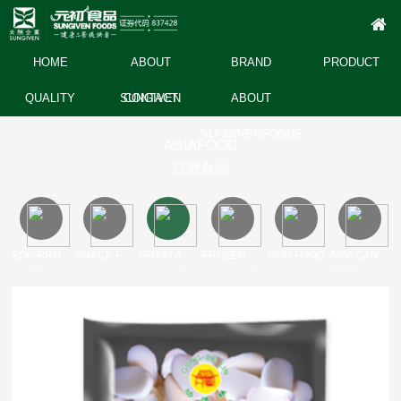
HOME
ABOUT
BRAND
PRODUCT
QUALITY
SUNGIVEN
CONTACT
ABOUT
SUNGIVENFOODS
ASIAFOOD
亞洲食品
EGG PRODUCT
SNACK FOOD
GRAIN AND OIL DRY
FROZEN FOODS
NON FOOD
ASIA CANNED
蛋製品
休閒食品
糧油乾貨
冷凍食品
非食品
亞洲罐頭產品