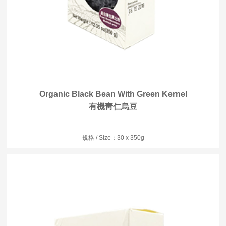
Organic Black Bean With Green Kernel
有機靑仁烏豆
規格 / Size：30 x 350g