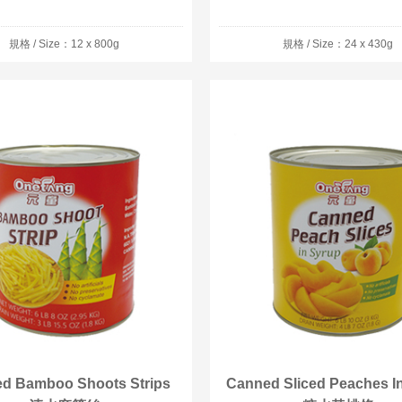
規格 / Size：12 x 800g
規格 / Size：24 x 430g
d Bamboo Shoots Strips
Canned Sliced Peaches I