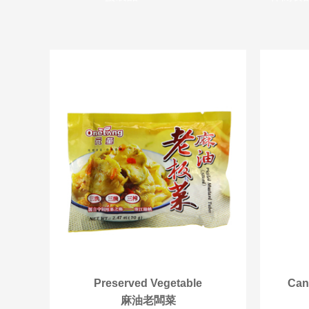
Preserved Vegetable
Can
麻油老闆菜