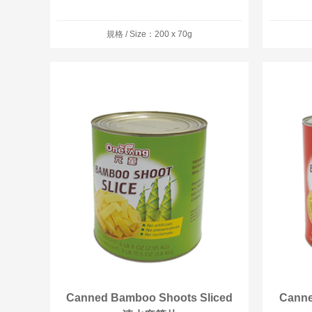
規格 / Size：200 x 70g
Canned Bamboo Shoots Sliced
Canne