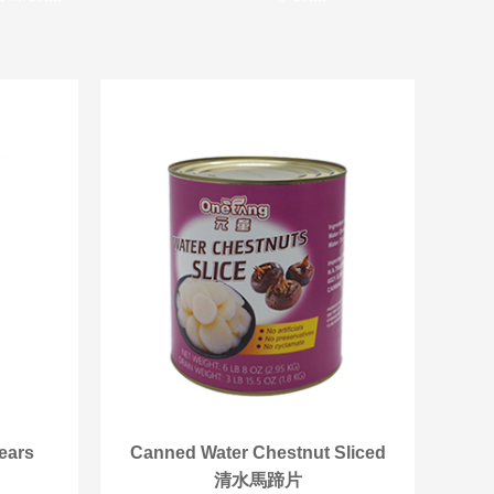
ears
Canned Water Chestnut Sliced
清水馬蹄片