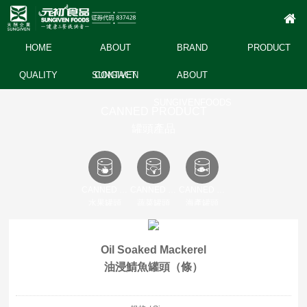
HOME
ABOUT
BRAND
PRODUCT
QUALITY
SUNGIVEN
CONTACT
ABOUT
SUNGIVENFOODS
CANNED PRODUCT
罐頭產品
CANNED FRUIT
CANNED VEGETABLE
CANNED SEAFOOD
水果罐頭
蔬菜罐頭
海產罐頭
Oil Soaked Mackerel
油浸鯖魚罐頭（條）