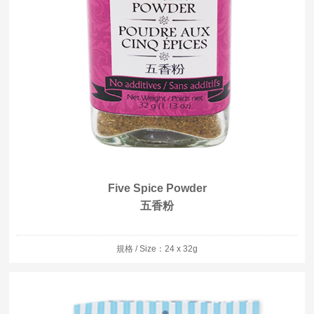
Five Spice Powder
五香粉
規格 / Size：24 x 32g