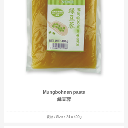
Mungbohnen paste
綠豆蓉
規格 / Size：24 x 400g