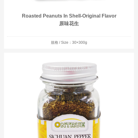
Roasted Peanuts In Shell-Original Flavor
原味花生
規格 / Size：30×300g