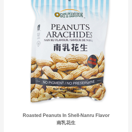
Roasted Peanuts In Shell-Nanru Flavor
南乳花生