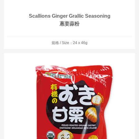
Scallions Ginger Grallic Seasoning
蔥姜蒜粉
規格 / Size：24 x 46g