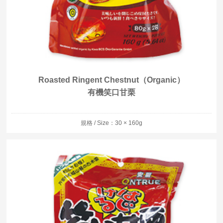
Roasted Ringent Chestnut（Organic）
有機笑口甘栗
規格 / Size：30 × 160g