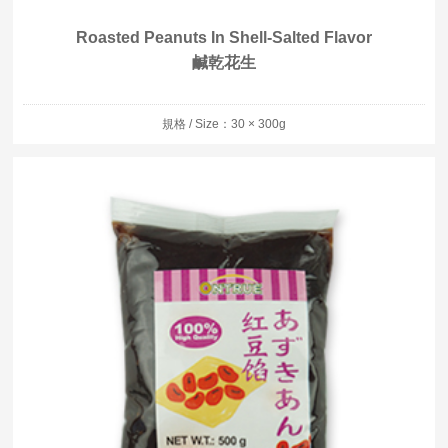
Roasted Peanuts In Shell-Salted Flavor
鹹乾花生
規格 / Size：30 × 300g