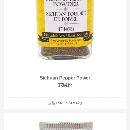
Sichuan Pepper Power
花椒粉
規格 / Size：24 x 42g