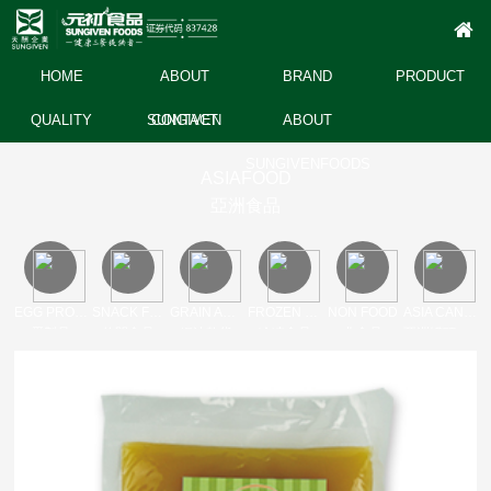
HOME
ABOUT
BRAND
PRODUCT
QUALITY
SUNGIVEN
CONTACT
ABOUT
SUNGIVENFOODS
ASIAFOOD
亞洲食品
EGG PRODUCT
SNACK FOOD
GRAIN AND OIL DRY
FROZEN FOODS
NON FOOD
ASIA CANNED
蛋製品
休閒食品
糧油乾貨
冷凍食品
非食品
亞洲罐頭產品