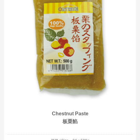
Chestnut Paste
板栗餡