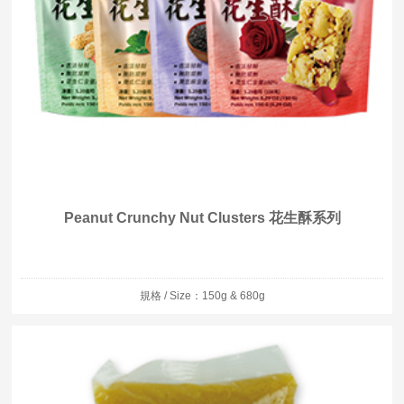
Peanut Crunchy Nut Clusters 花生酥系列
規格 / Size：150g & 680g