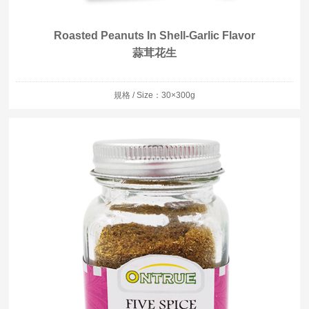
Roasted Peanuts In Shell-Garlic Flavor
蒜茸花生
規格 / Size：30×300g