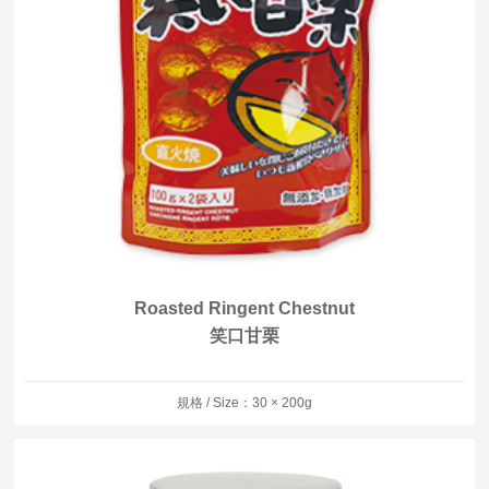
Roasted Ringent Chestnut
笑口甘栗
規格 / Size：30 × 200g