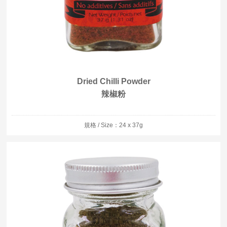
Dried Chilli Powder
辣椒粉
規格 / Size：24 x 37g