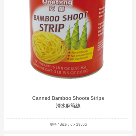
Canned Bamboo Shoots Strips
清水麻筍絲
規格 / Size：6 x 2950g