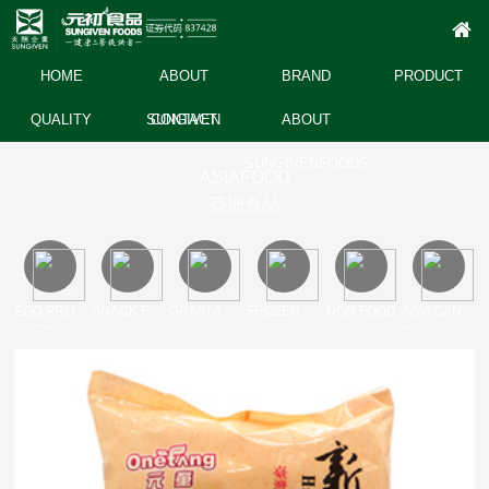
HOME
ABOUT
BRAND
PRODUCT
QUALITY
SUNGIVEN
CONTACT
ABOUT
SUNGIVENFOODS
ASIAFOOD
亞洲食品
EGG PRODUCT
SNACK FOOD
GRAIN AND OIL DRY
FROZEN FOODS
NON FOOD
ASIA CANNED
蛋製品
休閒食品
糧油乾貨
冷凍食品
非食品
亞洲罐頭產品