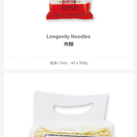
Longevity Noodles
寿麵
規格 / Size：40 x 300g