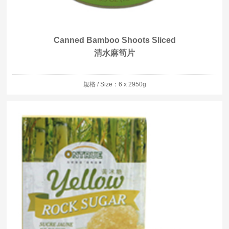
Canned Bamboo Shoots Sliced
清水麻筍片
規格 / Size：6 x 2950g