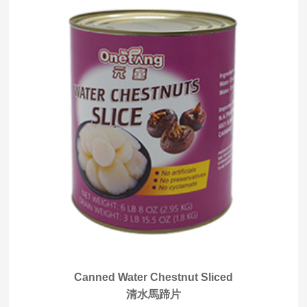
Canned Water Chestnut Sliced
清水馬蹄片