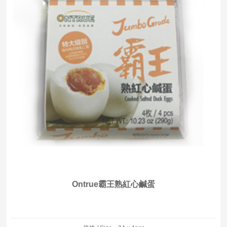
Ontrue霸王熟紅心鹹蛋