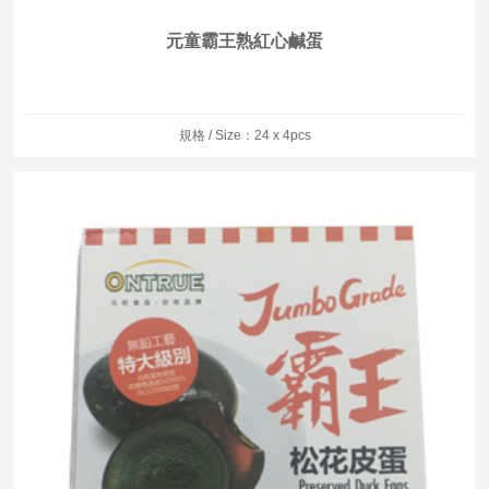
元童霸王熟紅心鹹蛋
規格 / Size：24 x 4pcs