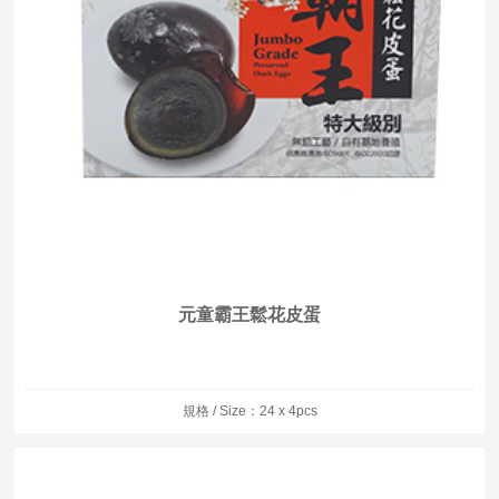
元童霸王鬆花皮蛋
規格 / Size：24 x 4pcs