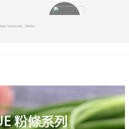
tato Vermicelli（Wide）
ASIA CANNED
亞洲罐頭產品