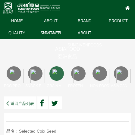
HOME
ABOUT
BRAND
PRODUCT
QUALITY
SUNGIVEN
CONTACT
ABOUT
SUNGIVENFOODS
ASIAFOOD
亞洲食品
EGG PRODUCT
SNACK FOOD
GRAIN AND OIL DRY
FROZEN FOODS
NON FOOD
ASIA CANNED
蛋製品
休閒食品
糧油乾貨
冷凍食品
非食品
亞洲罐頭產品
返回产品列表
品名：Selected Coix Seed