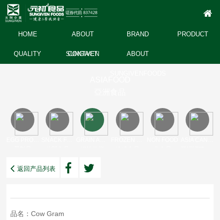
HOME
ABOUT
BRAND
PRODUCT
QUALITY
SUNGIVEN
CONTACT
ABOUT
SUNGIVENFOODS
ASIAFOOD
亞洲食品
EGG PRODUCT
SNACK FOOD
GRAIN AND OIL DRY
FROZEN FOODS
NON FOOD
ASIA CANNED
蛋製品
休閒食品
糧油乾貨
冷凍食品
非食品
亞洲罐頭產品
返回产品列表
品名：Cow Gram