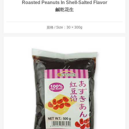
Roasted Peanuts In Shell-Salted Flavor
鹹乾花生
規格 / Size：30 × 300g