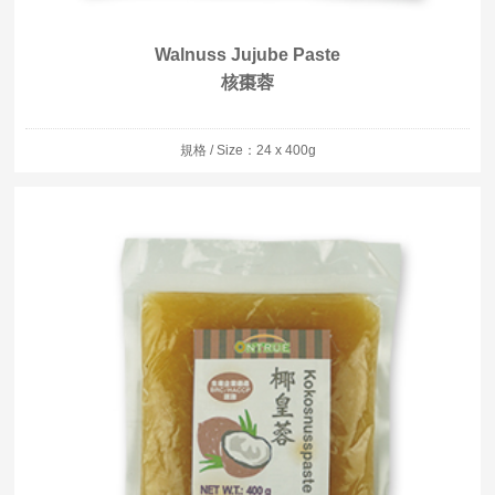
Walnuss Jujube Paste
核棗蓉
規格 / Size：24 x 400g