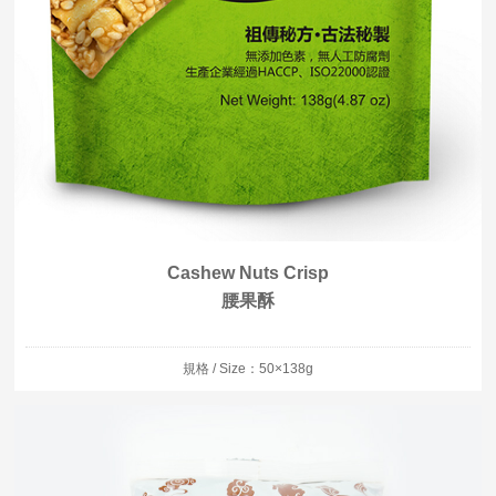
Cashew Nuts Crisp
腰果酥
規格 / Size：50×138g