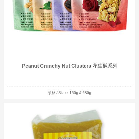
Peanut Crunchy Nut Clusters 花生酥系列
規格 / Size：150g & 680g