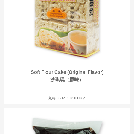
Soft Flour Cake (Original Flavor)
沙琪瑪（原味）
規格 / Size：12 × 608g