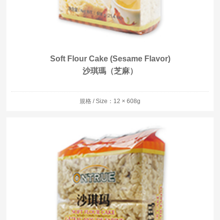
Soft Flour Cake (Sesame Flavor)
沙琪瑪（芝麻）
規格 / Size：12 × 608g