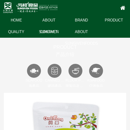
HOME
ABOUT
BRAND
PRODUCT
QUALITY
SUNGIVEN
CONTACT
ABOUT
SUNGIVENFOODS
PRODUCT
产品介绍
SEAFOOD
CANNED PRODUCT
FLOUR PRODUCT AND OTHER
ASIAFOOD
海產品
罐頭產品
面製品及其它
亞洲食品