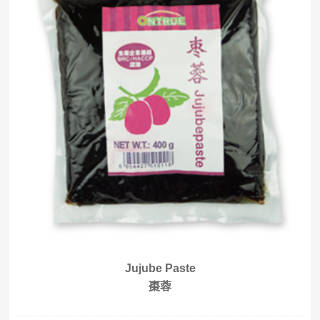
Jujube Paste
棗蓉