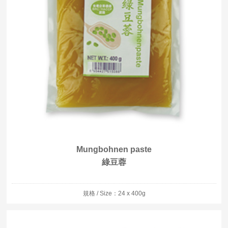
Mungbohnen paste
綠豆蓉
規格 / Size：24 x 400g